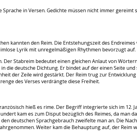
ne Sprache in Versen. Gedichte müssen nicht immer gereimt s
hen kannten den Reim. Die Entstehungszeit des Endreimes wa
reimlose Lyrik mit unregelmäßigen Rhythmen bevorzugt auf.
 Der Stabreim bedeutet einen gleichen Anlaut von Wörtern, d
n die deutsche Dichtung. Er bindet auf der einen Seite und
inheit der Zeile wird gestärkt. Der Reim trug zur Entwicklun
trenge des Verses verdrängte diese Freiheit.
anzösisch hieß es rime. Der Begriff integrierte sich im 12
hundert kam es zum Disput bezüglich des Reimes, da man d
den deutschen Sprachgebrauch zweifelte man an. Die Nacha
l wahrgenommen. Weiter kam die Behauptung auf, der Reim 