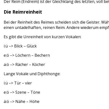
Der Reim (Endreim) ist der Gleichklang des letzten, voll 
Die Reimreinheit
Bei der Reinheit des Reimes scheiden sich die Geister. W
einen untadelhaften, reinen Reim. Andere wiederum empfa
Es gibt die Unreinheit von kurzen Vokalen:
i:ü –> Blick – Glück
e:ö –> Löchern – Bechern
a:ö –> Rächer – Köcher
Lange Vokale und Diphthonge:
i:ü –> Tür – vier
e:ö –> Szene – Töne
ä:ö –> Nähe – Höhe