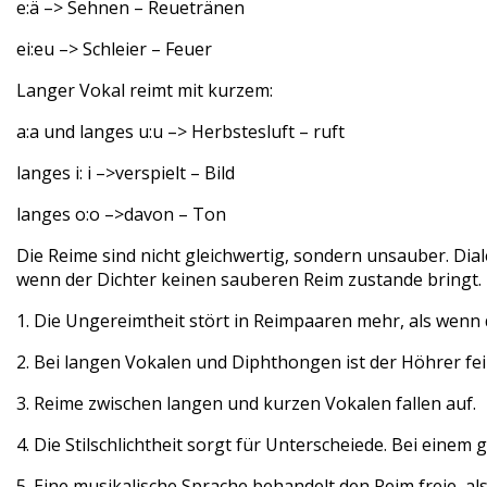
e:ä –> Sehnen – Reuetränen
ei:eu –> Schleier – Feuer
Langer Vokal reimt mit kurzem:
a:a und langes u:u –> Herbstesluft – ruft
langes i: i –>verspielt – Bild
langes o:o –>davon – Ton
Die Reime sind nicht gleichwertig, sondern unsauber. D
wenn der Dichter keinen sauberen Reim zustande bringt.
1. Die Ungereimtheit stört in Reimpaaren mehr, als wenn
2. Bei langen Vokalen und Diphthongen ist der Höhrer fei
3. Reime zwischen langen und kurzen Vokalen fallen auf.
4. Die Stilschlichtheit sorgt für Unterscheiede. Bei einem 
5. Eine musikalische Sprache behandelt den Reim freie, als