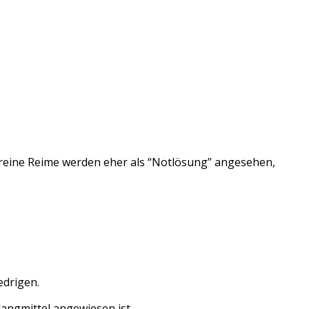
nreine Reime werden eher als “Notlösung” angesehen,
edrigen.
Klangmittel angewiesen ist