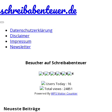
schreibabenteuer.de
Toggle
navigation
Datenschutzerklärung
Disclaimer
Impressum
Newsletter
Besucher auf Schreibabenteuer
Users Today : 16
Total views : 24851
Powered By
WPS Visitor Counter
Neueste Beiträge