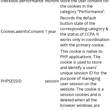
checkbox-performance
months
store the user consent for
the cookies in the
category "Performance".
Records the default
button state of the
corresponding category &
CookieLawInfoConsent
1 year
the status of CCPA. It
works only in coordination
with the primary cookie.
This cookie is native to
PHP applications. The
cookie is used to store
and identify a users'
unique session ID for the
purpose of managing
PHPSESSID
session
user session on the
website. The cookie is a
session cookies and is
deleted when all the
browser windows are