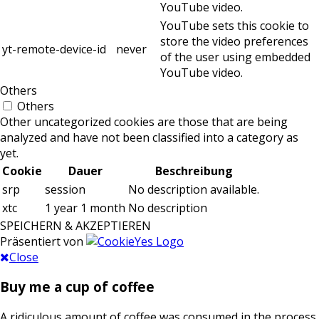
YouTube video.
YouTube sets this cookie to
store the video preferences
yt-remote-device-id
never
of the user using embedded
YouTube video.
Others
Others
Other uncategorized cookies are those that are being
analyzed and have not been classified into a category as
yet.
Cookie
Dauer
Beschreibung
srp
session
No description available.
xtc
1 year 1 month
No description
SPEICHERN & AKZEPTIEREN
Präsentiert von
Close
Buy me a cup of coffee
A ridiculous amount of coffee was consumed in the process