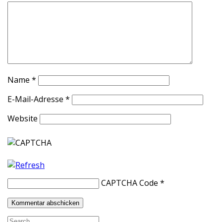
Name
*
E-Mail-Adresse
*
Website
CAPTCHA Code
*