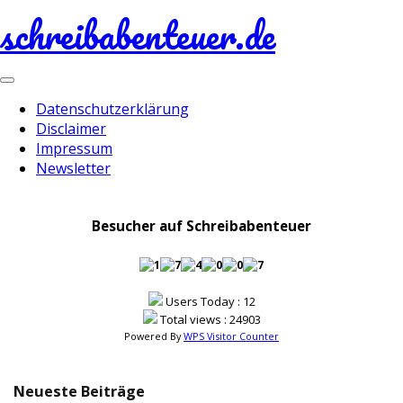
schreibabenteuer.de
Toggle
navigation
Datenschutzerklärung
Disclaimer
Impressum
Newsletter
Besucher auf Schreibabenteuer
Users Today : 12
Total views : 24903
Powered By
WPS Visitor Counter
Neueste Beiträge