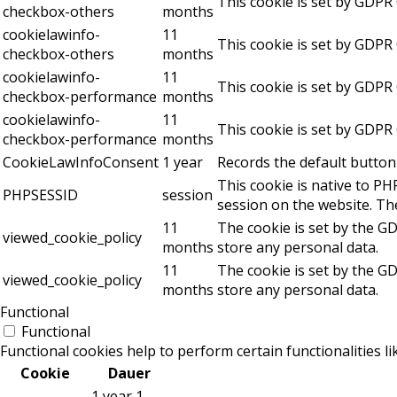
This cookie is set by GDPR 
checkbox-others
months
cookielawinfo-
11
This cookie is set by GDPR 
checkbox-others
months
cookielawinfo-
11
This cookie is set by GDPR
checkbox-performance
months
cookielawinfo-
11
This cookie is set by GDPR
checkbox-performance
months
CookieLawInfoConsent
1 year
Records the default button 
This cookie is native to PH
PHPSESSID
session
session on the website. The
11
The cookie is set by the G
viewed_cookie_policy
months
store any personal data.
11
The cookie is set by the G
viewed_cookie_policy
months
store any personal data.
Functional
Functional
Functional cookies help to perform certain functionalities l
Cookie
Dauer
1 year 1