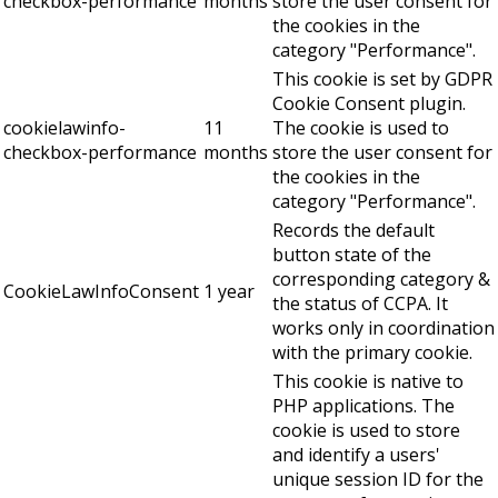
checkbox-performance
months
store the user consent for
the cookies in the
category "Performance".
This cookie is set by GDPR
Cookie Consent plugin.
cookielawinfo-
11
The cookie is used to
checkbox-performance
months
store the user consent for
the cookies in the
category "Performance".
Records the default
button state of the
corresponding category &
CookieLawInfoConsent
1 year
the status of CCPA. It
works only in coordination
with the primary cookie.
This cookie is native to
PHP applications. The
cookie is used to store
and identify a users'
unique session ID for the