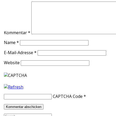
Kommentar
*
Name
*
E-Mail-Adresse
*
Website
CAPTCHA Code
*