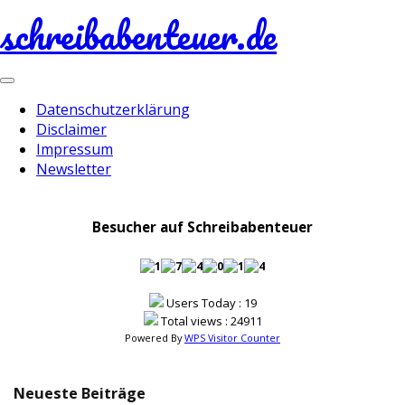
schreibabenteuer.de
Toggle
navigation
Datenschutzerklärung
Disclaimer
Impressum
Newsletter
Besucher auf Schreibabenteuer
Users Today : 19
Total views : 24911
Powered By
WPS Visitor Counter
Neueste Beiträge