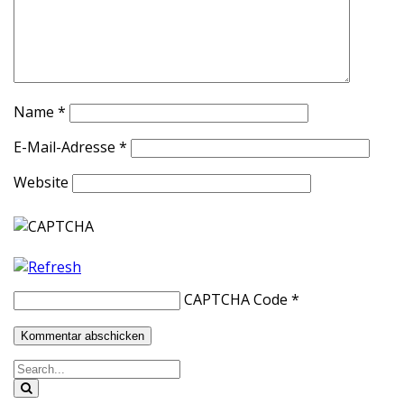
Name
*
E-Mail-Adresse
*
Website
CAPTCHA Code
*