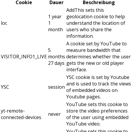
Cookie
Dauer
Beschreibung
AddThis sets this
1 year
geolocation cookie to help
loc
1
understand the location of
month
users who share the
information.
A cookie set by YouTube to
5
measure bandwidth that
VISITOR_INFO1_LIVE
months
determines whether the user
27 days
gets the new or old player
interface.
YSC cookie is set by Youtube
and is used to track the views
YSC
session
of embedded videos on
Youtube pages.
YouTube sets this cookie to
yt-remote-
store the video preferences
never
connected-devices
of the user using embedded
YouTube video.
YouTube sets this cookie to